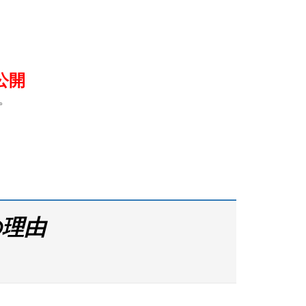
公開
。
の理由