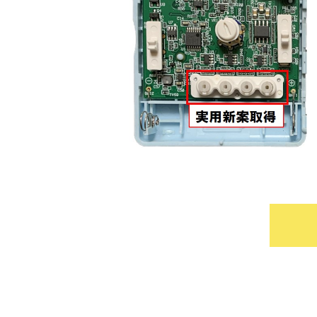
「集音器ガイ
2021/02/21
一般サイトの「集音器ガイド」にCho
きるサイトですので、是非ご覧くだ
https://www.catchsound.net/pock
改めてご案
2021/01/26
ホームページからの購入及び直販購入でも