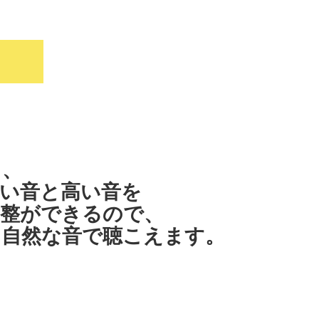
ます。
く、
い音と高い音を
調整ができるので、
く自然な音で聴こえます。