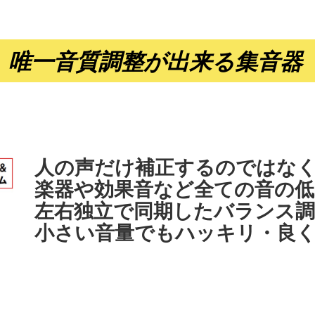
日本野鳥の会」とのコラボ商品販売開始
唯一音質調整が出来る集音器
コラボレーション商品として、
の販売が「日本野鳥の会」より開始されました。
を参照下さい。
ログ回路の採用と音質調整により達成できた集音器となり
人の声だけ補正するのではな
d/gd5011
楽器や効果音など全ての音の低
左右独立で同期したバランス
小さい音量でもハッキリ・良