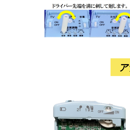
9/27～9/
2023/10/16
10/27～29東京ビックサイトで開催され
ア
が
「Chojuの特徴と優位性」
を紹介してお
5/25神奈
2023/05/25
5/25発行の神奈川新聞の「情報スポット
ォームよりお願いします。
コードレスCho