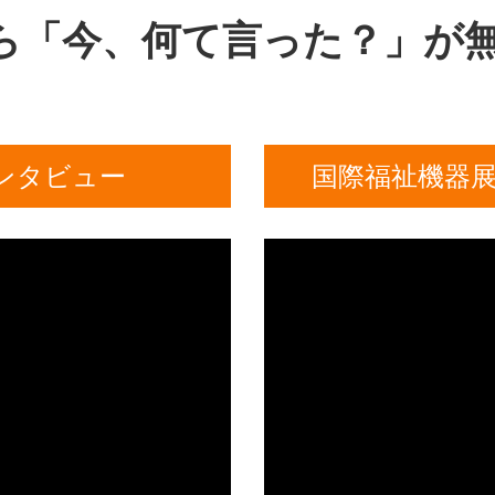
」なら「今、何て言った？」が
ンタビュー
国際福祉機器展で
動
画
プ
レ
ー
ヤ
ー