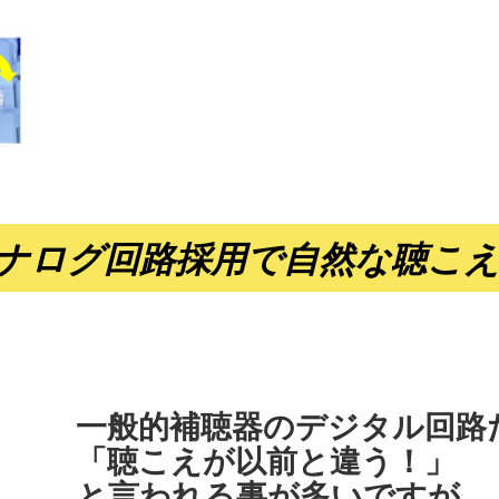
29国際福祉機器展（HCR）出展情報公開
た国際福祉機器展（HCR）にケンコートキナーと共同出展した時
ナログ回路採用で自然な聴こ
りますのでご覧ください。
補聴器と集音器の実態紹介
HCR展示会
川新聞「情報スポット」で「コードレスCho
」で最新最上位機種の「コードレスChoju」が紹介されました
ju紹介資料
一般的補聴器のデジタル回路
「聴こえが以前と違う！」
と言われる事が多いですが、