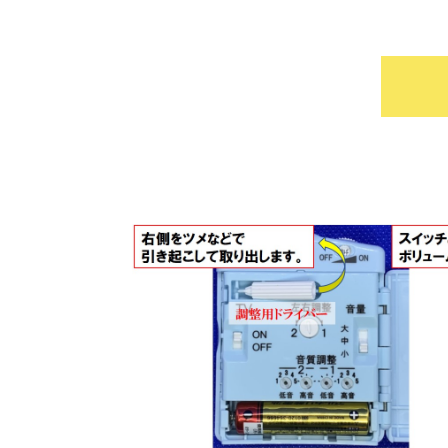
7/1より「
2024/07/2
昨日7/1より「日本野鳥の会」との
鳥の声専用集音器「探聴サポート」
詳細は「日本野鳥の会」の下記URL
本製品はChojuの特徴であるアナ
https://www.birdshop.jp/fs/wildbir