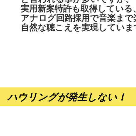
実用新案特許も取得している
アナログ回路採用で音楽まで
自然な聴こえを実現していま
ド」にChojuシリーズ掲載
juシリーズ（Choju/ChojuⅡ）が掲載されま
ハウリングが発生しない！
さい！
et-type/choju.html
内！ホームページからの購入でクレジット
クレジットカード及びクレジットカード分割払いも対応してお