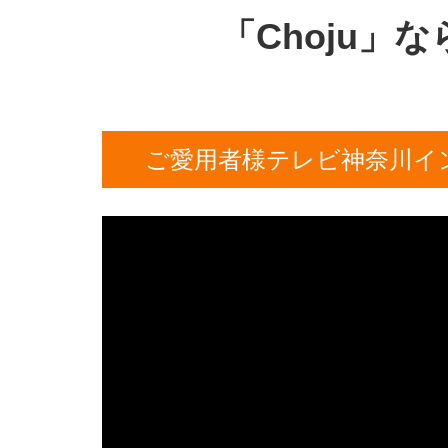
「Choju
ご愛用者様テレビ神奈川イ
動
画
プ
レ
ー
ヤ
ー