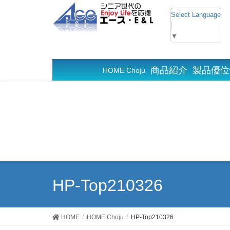
Select Language
▼
商品紹介
製品優位
HOME Choju
HP-Top210326
HOME
HOME Choju
HP-Top210326