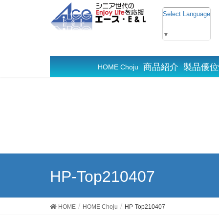
Select Language
▼
商品紹介
製品優位
HOME Choju
HP-Top210407
HOME
HOME Choju
HP-Top210407