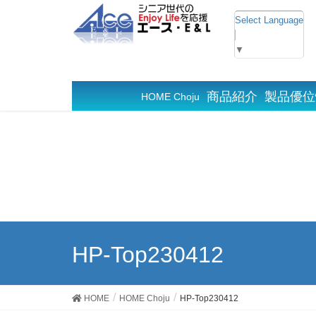
Select Language
▼
商品紹介
製品優位
HOME Choju
HP-Top230412
HOME
HOME Choju
HP-Top230412