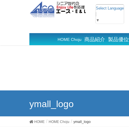
Select Language
▼
商品紹介
製品優位
HOME Choju
ymall_logo
HOME
HOME Choju
ymall_logo