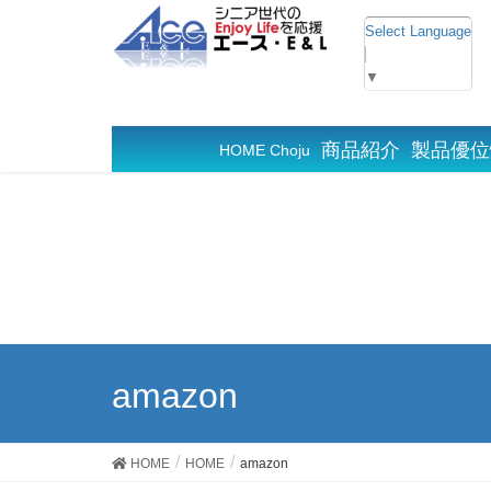
Select Language
▼
商品紹介
製品優位
HOME Choju
amazon
HOME
HOME
amazon