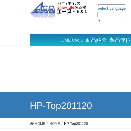
Select Language
▼
商品紹介
製品優位
HOME Choju
HP-Top201120
HOME
HOME
HP-Top201120