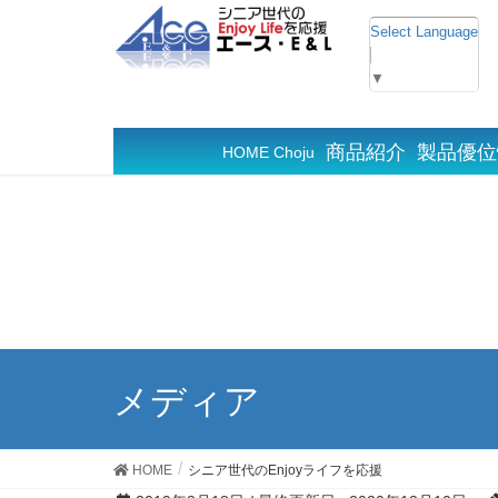
Select Language
▼
商品紹介
製品優位
HOME Choju
メディア
HOME
シニア世代のEnjoyライフを応援