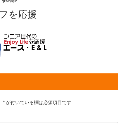
gracyglh
イフを応援
。
*
が付いている欄は必須項目です